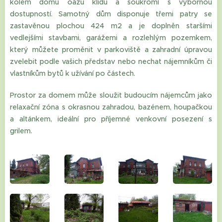
kolem domu oázu klidu a soukromí s výbornou
dostupností. Samotný dům disponuje třemi patry se
zastavěnou plochou 424 m2 a je doplněn staršími
vedlejšími stavbami, garážemi a rozlehlým pozemkem,
který můžete proměnit v parkoviště a zahradní úpravou
zvelebit podle vašich představ nebo nechat nájemníkům či
vlastníkům bytů k užívání po částech.
Prostor za domem může sloužit budoucím nájemcům jako
relaxační zóna s okrasnou zahradou, bazénem, houpačkou
a altánkem, ideální pro příjemné venkovní posezení s
grilem.