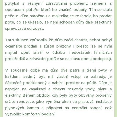
potýkal s vážnými zdravotními problémy, zejména s
operacemi páteře, které ho značně oslabily. Tím se stala
péče o dům náročnou a majitelka se rozhodla ho prodat
poté, co se ukázalo, že není schopen dům dále efektivně
spravovat a udržovat.
Tato situace způsobila, že dům začal chátrat, neboť nebyl
okamžitě prodán a zůstal prázdný. I přesto, že se nyní
majitel opět snaží o údržbu, nedostatek finančních
prostředků a zdravotní potíže se na stavu domu podepisují.
V současné době má dům dvě patra s třemi byty v
každém, sedmý byt má vlastní vstup ze zahrady, je
částečně podsklepený a nabízí i prostor na půdě. Dům je
napojen na kanalizaci a obecní rozvody vody, plynu a
elektřiny. Během období, kdy byly byty obývány, proběhly
určité renovace, jako výměna oken za plastová, instalace
plynových kamen a připojení na centrální topení, což
vytvořilo komfortní bydlení.