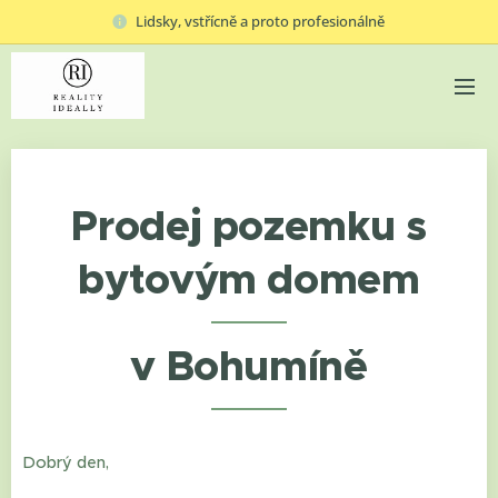
Lidsky, vstřícně a proto profesionálně
Prodej pozemku s
bytovým domem
v Bohumíně
Dobrý den,