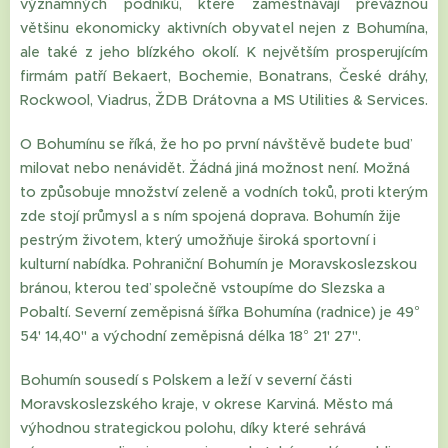
významných podniků, které zaměstnávají převážnou
většinu ekonomicky aktivních obyvatel nejen z Bohumína,
ale také z jeho blízkého okolí. K největším prosperujícím
firmám patří Bekaert, Bochemie, Bonatrans, České dráhy,
Rockwool, Viadrus, ŽDB Drátovna a MS Utilities & Services.
O Bohumínu se říká, že ho po první návštěvě budete buď
milovat nebo nenávidět. Žádná jiná možnost není. Možná
to způsobuje množství zeleně a vodních toků, proti kterým
zde stojí průmysl a s ním spojená doprava. Bohumín žije
pestrým životem, který umožňuje široká sportovní i
kulturní nabídka. Pohraniční Bohumín je Moravskoslezskou
bránou, kterou teď společně vstoupíme do Slezska a
Pobaltí. Severní zeměpisná šířka Bohumína (radnice) je 49°
54' 14,40" a východní zeměpisná délka 18° 21' 27".
Bohumín sousedí s Polskem a leží v severní části
Moravskoslezského kraje, v okrese Karviná. Město má
výhodnou strategickou polohu, díky které sehrává