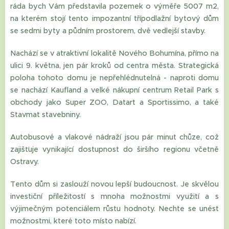
ráda bych Vám představila pozemek o výměře 5007 m2,
na kterém stojí tento impozantní třípodlažní bytový dům
se sedmi byty a půdním prostorem, dvě vedlejší stavby.
Nachází se v atraktivní lokalitě Nového Bohumína, přímo na
ulici 9. května, jen pár kroků od centra města. Strategická
poloha tohoto domu je nepřehlédnutelná - naproti domu
se nachází Kaufland a velké nákupní centrum Retail Park s
obchody jako Super ZOO, Datart a Sportissimo, a také
Stavmat stavebniny.
Autobusové a vlakové nádraží jsou pár minut chůze, což
zajišťuje vynikající dostupnost do širšího regionu včetně
Ostravy.
Tento dům si zaslouží novou lepší budoucnost. Je skvělou
investiční příležitostí s mnoha možnostmi využití a s
výjimečným potenciálem růstu hodnoty. Nechte se unést
možnostmi, které toto místo nabízí.