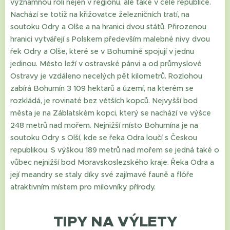
významnou roli nejen v regionu, ale také v celé republice.
Nachází se totiž na křižovatce železničních tratí, na
soutoku Odry a Olše a na hranici dvou států. Přirozenou
hranici vytvářejí s Polskem především malebné nivy dvou
řek Odry a Olše, které se v Bohumíně spojují v jednu
jedinou. Město leží v ostravské pánvi a od průmyslové
Ostravy je vzdáleno necelých pět kilometrů. Rozlohou
zabírá Bohumín 3 109 hektarů a území, na kterém se
rozkládá, je rovinaté bez větších kopců. Nejvyšší bod
města je na Záblatském kopci, který se nachází ve výšce
248 metrů nad mořem. Nejnižší místo Bohumína je na
soutoku Odry s Olší, kde se řeka Odra loučí s Českou
republikou. S výškou 189 metrů nad mořem se jedná také o
vůbec nejnižší bod Moravskoslezského kraje. Řeka Odra a
její meandry se staly díky své zajímavé fauně a flóře
atraktivním místem pro milovníky přírody.
TIPY NA VÝLETY