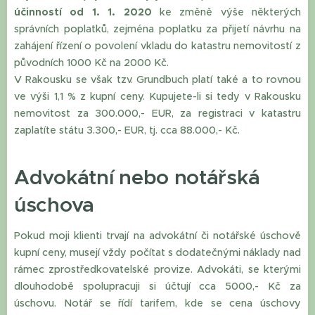
účinností od 1. 1. 2020
ke změně výše některých
správních poplatků, zejména poplatku za přijetí návrhu na
zahájení řízení o povolení vkladu do katastru nemovitostí z
původních 1000 Kč na 2000 Kč.
V Rakousku se však tzv. Grundbuch platí také a to rovnou
ve výši 1,1 % z kupní ceny. Kupujete-li si tedy v Rakousku
nemovitost za 300.000,- EUR, za registraci v katastru
zaplatíte státu 3.300,- EUR, tj. cca 88.000,- Kč.
Advokátní nebo notářská
úschova
Pokud moji klienti trvají na advokátní či notářské úschově
kupní ceny, musejí vždy počítat s dodatečnými náklady nad
rámec zprostředkovatelské provize. Advokáti, se kterými
dlouhodobě spolupracuji si účtují cca 5000,- Kč za
úschovu. Notář se řídí tarifem, kde se cena úschovy