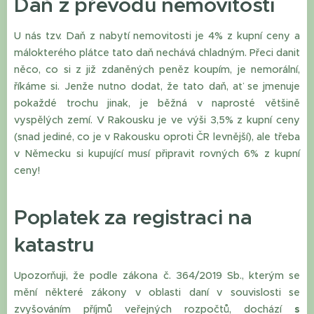
Daň z převodu nemovitosti
U nás tzv. Daň z nabytí nemovitosti je 4% z kupní ceny a
málokterého plátce tato daň nechává chladným. Přeci danit
něco, co si z již zdaněných peněz koupím, je nemorální,
říkáme si. Jenže nutno dodat, že tato daň, ať se jmenuje
pokaždé trochu jinak, je běžná v naprosté většině
vyspělých zemí. V Rakousku je ve výši 3,5% z kupní ceny
(snad jediné, co je v Rakousku oproti ČR levnější), ale třeba
v Německu si kupující musí připravit rovných 6% z kupní
ceny!
Poplatek za registraci na
katastru
Upozorňuji, že podle zákona č. 364/2019 Sb., kterým se
mění některé zákony v oblasti daní v souvislosti se
zvyšováním příjmů veřejných rozpočtů, dochází
s