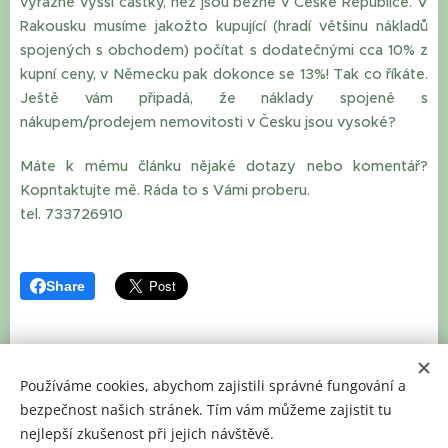
výrazně vyšší částky, než jsou běžné v České Republice. V
Rakousku musíme jakožto kupující (hradí většinu nákladů
spojených s obchodem) počítat s dodatečnými cca 10% z
kupní ceny, v Německu pak dokonce se 13%! Tak co říkáte.
Ještě vám připadá, že náklady spojené s
nákupem/prodejem nemovitosti v Česku jsou vysoké?
Máte k mému článku nějaké dotazy nebo komentář?
Kopntaktujte mě. Ráda to s Vámi proberu.
tel. 733726910
Share
Používáme cookies, abychom zajistili správné fungování a
bezpečnost našich stránek. Tím vám můžeme zajistit tu
nejlepší zkušenost při jejich návštěvě.
BLOG