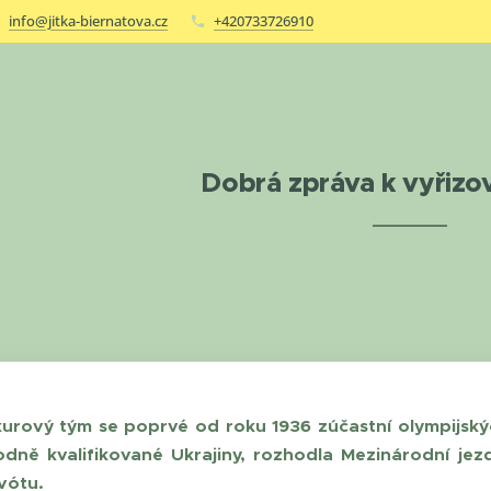
info@jitka-biernatova.cz
+420733726910
Dobrá zpráva k vyřizov
10.01.2020
urový tým se poprvé od roku 1936 zúčastní olympijskýc
dně kvalifikované Ukrajiny, rozhodla Mezinárodní jezd
vótu.