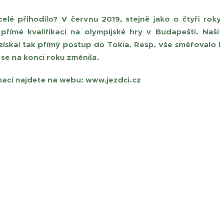
celé přihodilo? V červnu 2019, stejně jako o čtyři ro
přímé kvalifikaci na olympijské hry v Budapešti. Naš
 získal tak přímý postup do Tokia. Resp. vše směřovalo
 se na konci roku změnila.
mací najdete na webu: www.jezdci.cz