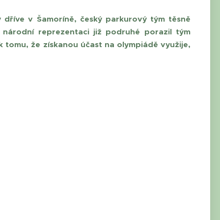
ky dříve v Šamoríně, český parkurový tým těsně
i národní reprezentaci již podruhé porazil tým
 k tomu, že získanou účast na olympiádě využije,