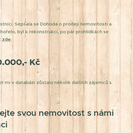
astníci. Sepsala se Dohoda o prodeji nemovitosti a
 hořelo, byl k rekonstrukci, po pár prohlídkách se
t
zde
.
.000,- Kč
 mi v databázi zůstalo několik dalších zájemců s
ejte svou nemovitost s námi
ci