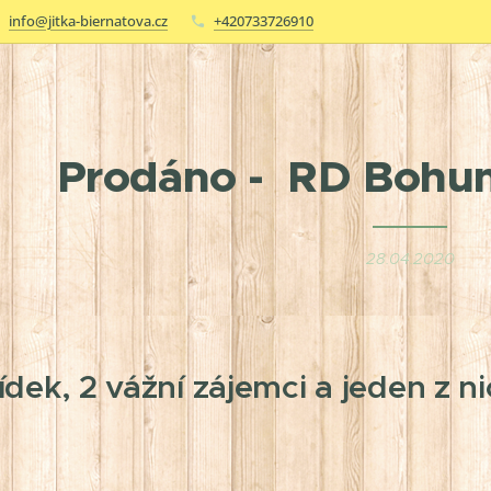
info@jitka-biernatova.cz
+420733726910
Prodáno - RD Bohum
28.04.2020
ídek, 2 vážní zájemci a jeden z 