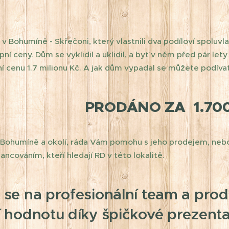
v Bohumíně - Skřečoni, který vlastnili dva podíloví spoluvl
ní ceny. Dům se vyklidil a uklidil, a byť v něm před pár lety
ní cenu 1.7 milionu Kč. A jak dům vypadal se můžete podíva
PRODÁNO ZA 1.700
 Bohumíně a okolí, ráda Vám pomohu s jeho prodejem, neboť
ncováním, kteří hledají RD v této lokalitě.
 se na profesionální team a prod
í hodnotu díky špičkové prezenta