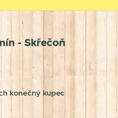
ín - Skřečoň
nich konečný kupec