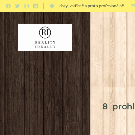
Lidsky, vstřícně a proto profesionálně
8 prohl