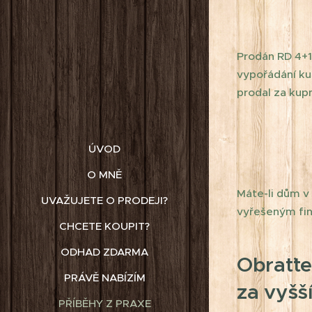
Prodán RD 4+1 
vypořádání kup
prodal za kup
ÚVOD
O MNĚ
Máte-li dům v
UVAŽUJETE O PRODEJI?
vyřešeným fina
CHCETE KOUPIT?
ODHAD ZDARMA
Obraťte
PRÁVĚ NABÍZÍM
za vyšš
PŘÍBĚHY Z PRAXE